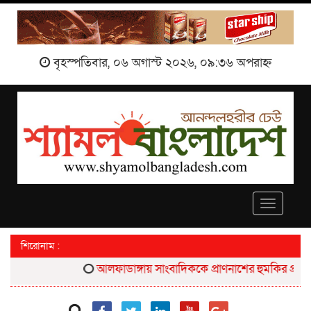
বৃহস্পতিবার, ০৬ অগাস্ট ২০২৬, ০৯:৩৬ অপরাহ্ন
Toggle
navigati
শিরোনাম :
আলফাডাঙ্গায় সাংবাদিককে প্রাণনাশের হুমকির প্রতিবাদে 