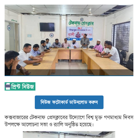
নিউজ ফটোকার্ড ডাউনলোড করুন
কক্সবাজারের টেকনাফ প্রেসক্লাবের উদ্যোগে বিশ্ব মুক্ত গণমাধ্যম দিবস
উপলক্ষে আলোচনা সভা ও র‍্যালি অনুষ্ঠিত হয়েছে।