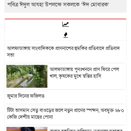
পবিত্র ঈদুল আযহা উপলক্ষে সকলকে ‘ঈদ মোবারক’
আলফাডাঙ্গায় সাংবাদিককে প্রাণনাশের হুমকির প্রতিবাদে প্রতিবাদ
সভা
আলফাডাঙ্গায় পুনঃখননে প্রাণ ফিরে পেল
খাল, কৃষকের মুখে স্বস্তির হাসি
জুমার দিনের ফজিলত
টিটা ভাসমান সেতু বাওড়ের জলে নতুন প্রাণের স্পন্দন, অবমুক্ত ৬৮০
কেজি দেশীয় মাছের পোনা