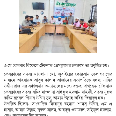
৩ মে রোববার বিকেলে টেকনাফ প্রেসক্লাবের হলরুমে তা অনুষ্ঠিত হয়।
প্রেসক্লাবের সদস্য মাওলানা মো. জুবাইয়ের কোরআন তেলাওয়াতের
মাধ্যমে আহবায়ক আবুল কালাম আজাদের সভাপতিত্বে সদস্য নাছির
উদ্দীন রাজ এর সঞ্চালনায় অন্যান্যদের মধ্যে বক্তব্য রাখছেন- টেকনাফ
প্রেসক্লাবের সদস্য সচিব মাওলানা সাইফুল ইসলাম সাইফী, সদস্য নুরুল
করিম রাসেল, গিয়াস উদ্দিন ভুলু, আমান উল্লাহ কবির, জিয়াবুল হক।
উপস্থিত ছিলেন- সাংবাদিক মিজানুর রহমান, শামসু উদ্দিন, এম এ
হাসান, আমান উল্লাহ, নুরুল আলম, আবদুল ওয়াজেদ, সাইফুল ইসলাম,
মোঃ তোফায়েল বিন আজাদ।