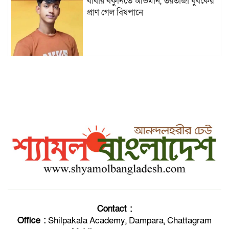
বাবার বকুনিতে অভিমান, তরতাজা যুবকের
প্রাণ গেল বিষপানে
নাফে রোহিঙ্গা সশস্ত্র গ্রুপের গুলিবর্ষণ,
ছিনিয়ে নিয়ে গেল নৌকা
পবিত্র ঈদুল আযহা উপলক্ষে সকলকে ‘ঈদ
মোবারক’
টেকনাফে শিশু ধর্ষণ মামলার প্রধান
পলাতক আসামি নবী হোসেন গ্রেপ্তার
Contact :
Office :
Shilpakala Academy, Dampara, Chattagram
টেকনাফে পৃথক অভিযানে বিদেশি মদ-