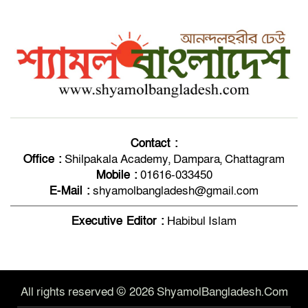
টেকনাফে শিশু ধর্ষণ মামলার প্রধান
পলাতক আসামি নবী হোসেন গ্রেপ্তার
টেকনাফে পৃথক অভিযানে বিদেশি মদ-
পণ্যসামগ্রীসহ গ্রেফতার-১৩
Contact :
Office :
Shilpakala Academy, Dampara, Chattagram
আলফাডাঙ্গা সরকারি ডিগ্রি কলেজে তিন প্রভাষকের অশ্রুসিক্ত বর্ণিল
Mobile :
01616-033450
বিদায়
E-Mail :
shyamolbangladesh@gmail.com
Executive Editor :
Habibul Islam
All rights reserved © 2026 ShyamolBangladesh.Com