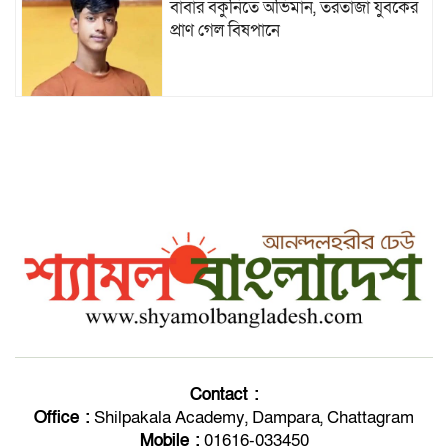
বাবার বকুনিতে অভিমান, তরতাজা যুবকের
প্রাণ গেল বিষপানে
নাফে রোহিঙ্গা সশস্ত্র গ্রুপের গুলিবর্ষণ, ছিনিয়ে নিয়ে গেল নৌকা
পবিত্র ঈদুল আযহা উপলক্ষে সকলকে ‘ঈদ
মোবারক’
টেকনাফে শিশু ধর্ষণ মামলার প্রধান
পলাতক আসামি নবী হোসেন গ্রেপ্তার
Contact :
টেকনাফে পৃথক অভিযানে বিদেশি মদ-
Office :
Shilpakala Academy, Dampara, Chattagram
পণ্যসামগ্রীসহ গ্রেফতার-১৩
Mobile :
01616-033450