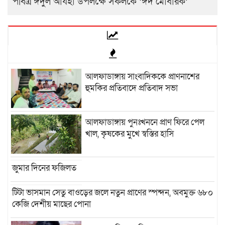
পবিত্র ঈদুল আযহা উপলক্ষে সকলকে ‘ঈদ মোবারক’
আলফাডাঙ্গায় সাংবাদিককে প্রাণনাশের
হুমকির প্রতিবাদে প্রতিবাদ সভা
আলফাডাঙ্গায় পুনঃখননে প্রাণ ফিরে পেল
খাল, কৃষকের মুখে স্বস্তির হাসি
জুমার দিনের ফজিলত
টিটা ভাসমান সেতু বাওড়ের জলে নতুন প্রাণের স্পন্দন, অবমুক্ত ৬৮০
কেজি দেশীয় মাছের পোনা