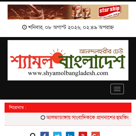
শনিবার, ০৮ অগাস্ট ২০২৬, ০২:৪৯ অপরাহ্ন
Toggle
navigati
শিরোনাম :
আলফাডাঙ্গায় সাংবাদিককে প্রাণনাশের হুমকির প্রতিব