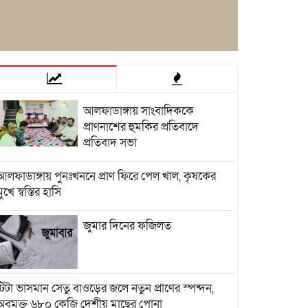
আলফাডাঙ্গায় সাংবাদিককে
প্রাণনাশের হুমকির প্রতিবাদে
প্রতিবাদ সভা
আলফাডাঙ্গায় পুনঃখননে প্রাণ ফিরে পেল খাল, কৃষকের
মুখে স্বস্তির হাসি
জুমার দিনের ফজিলত
টিটা ভাসমান সেতু বাওড়ের জলে নতুন প্রাণের স্পন্দন,
অবমুক্ত ৬৮০ কেজি দেশীয় মাছের পোনা