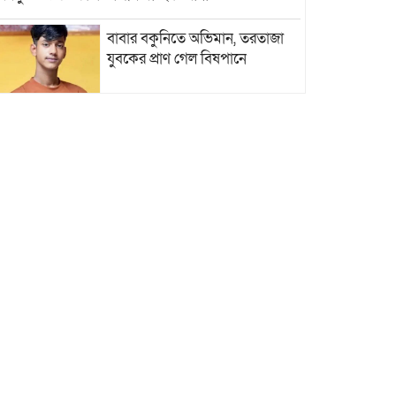
বাবার বকুনিতে অভিমান, তরতাজা
যুবকের প্রাণ গেল বিষপানে
নাফে রোহিঙ্গা সশস্ত্র গ্রুপের গুলিবর্ষণ,
ছিনিয়ে নিয়ে গেল নৌকা
পবিত্র ঈদুল আযহা উপলক্ষে সকলকে
‘ঈদ মোবারক’
টেকনাফে শিশু ধর্ষণ মামলার প্রধান
পলাতক আসামি নবী হোসেন গ্রেপ্তার
টেকনাফে পৃথক অভিযানে বিদেশি
মদ- পণ্যসামগ্রীসহ গ্রেফতার-১৩