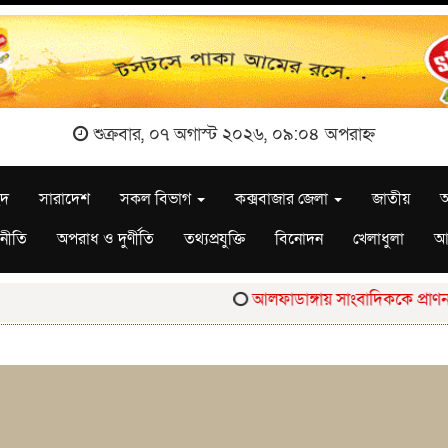
শুক্রবার, ০৭ অগাস্ট ২০২৬, ০৯:০৪ অপরাহ্ন
ছদ
সারাদেশ
সকল বিভাগ
কক্সবাজার জেলা
জাতীয়
আ
নীতি
অপরাধ ও দুর্ণীতি
তথ্যপ্রযুক্তি
বিনোদন
খেলাধুলা
আ
আলফাডাঙ্গায় সাংবাদিককে প্রাণনাশে