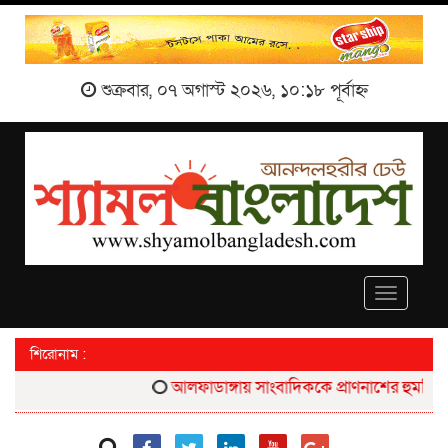
শুক্রবার, ০৭ অগাস্ট ২০২৬, ১০:১৮ পূর্বাহ্ন
Toggle
navigati
শিরোনাম :
আলফাডাঙ্গায় সাংবাদিককে প্রাণনাশের হুমকির প্