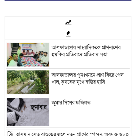
আলফাডাঙ্গায় সাংবাদিককে প্রাণনাশের
হুমকির প্রতিবাদে প্রতিবাদ সভা
আলফাডাঙ্গায় পুনঃখননে প্রাণ ফিরে পেল
খাল, কৃষকের মুখে স্বস্তির হাসি
জুমার দিনের ফজিলত
টিটা ভাসমান সেতু বাওড়ের জলে নতুন প্রাণের স্পন্দন, অবমুক্ত ৬৮০