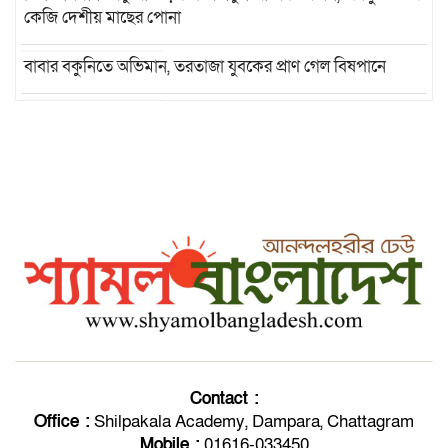
কেজি দেশীয় মাছের পোনা
বাবার বকুনিতে অভিমান, তরতাজা যুবকের প্রাণ গেল বিষপানে
নাফে রোহিঙ্গা সশস্ত্র গ্রুপের গুলিবর্ষণ, ছিনিয়ে নিয়ে গেল নৌকা
পবিত্র ঈদুল আযহা উপলক্ষে সকলকে ‘ঈদ
মোবারক’
টেকনাফে শিশু ধর্ষণ মামলার প্রধান
পলাতক আসামি নবী হোসেন গ্রেপ্তার
টেকনাফে পৃথক অভিযানে বিদেশি মদ-
পণ্যসামগ্রীসহ গ্রেফতার-১৩
Contact :
Office :
Shilpakala Academy, Dampara, Chattagram
Mobile :
01616-033450
আলফাডাঙ্গা সরকারি ডিগ্রি কলেজে তিন