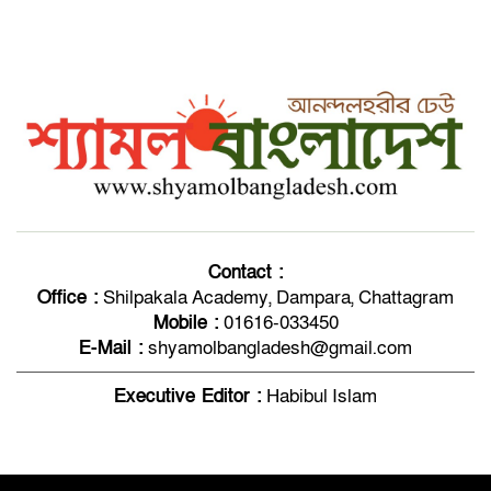
নাফে রোহিঙ্গা সশস্ত্র গ্রুপের গুলিবর্ষণ,
ছিনিয়ে নিয়ে গেল নৌকা
পবিত্র ঈদুল আযহা উপলক্ষে সকলকে ‘ঈদ
মোবারক’
টেকনাফে শিশু ধর্ষণ মামলার প্রধান
পলাতক আসামি নবী হোসেন গ্রেপ্তার
Contact :
Office :
Shilpakala Academy, Dampara, Chattagram
Mobile :
01616-033450
টেকনাফে পৃথক অভিযানে বিদেশি মদ-
E-Mail :
shyamolbangladesh@gmail.com
পণ্যসামগ্রীসহ গ্রেফতার-১৩
Executive Editor :
Habibul Islam
আলফাডাঙ্গা সরকারি ডিগ্রি কলেজে তিন
প্রভাষকের অশ্রুসিক্ত বর্ণিল বিদায়