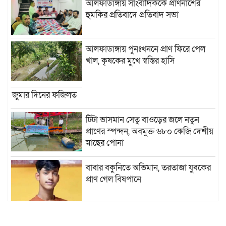
আলফাডাঙ্গায় সাংবাদিককে প্রাণনাশের
হুমকির প্রতিবাদে প্রতিবাদ সভা
আলফাডাঙ্গায় পুনঃখননে প্রাণ ফিরে পেল
খাল, কৃষকের মুখে স্বস্তির হাসি
জুমার দিনের ফজিলত
টিটা ভাসমান সেতু বাওড়ের জলে নতুন
প্রাণের স্পন্দন, অবমুক্ত ৬৮০ কেজি দেশীয়
মাছের পোনা
বাবার বকুনিতে অভিমান, তরতাজা যুবকের
প্রাণ গেল বিষপানে