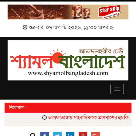
শুক্রবার, ০৭ অগাস্ট ২০২৬, ১১:০০ অপরাহ্ন
Toggle
navigati
শিরোনাম :
আলফাডাঙ্গায় সাংবাদিককে প্রাণনাশের হুমকির প্রতিবা