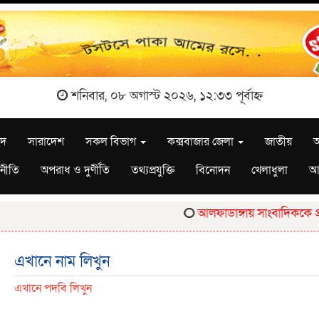
শনিবার, ০৮ অগাস্ট ২০২৬, ১২:৩৩ পূর্বাহ্ন
ছদ
সারাদেশ
সকল বিভাগ
কক্সবাজার জেলা
জাতীয়
আ
নীতি
অপরাধ ও দুর্ণীতি
তথ্যপ্রযুক্তি
বিনোদন
খেলাধুলা
আ
আলফাডাঙ্গায় সাংবাদিককে প্রা
এখানে নাম লিখুন
এখানে পদবি লিখুন