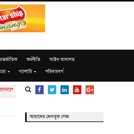
ন্তর্জাতিক
অর্থনীতি
আইন আদালত
রো
গ্যালারি
পরিবারবর্গ
ণনাশের হুমকির প্রতিবাদে প্রতিবাদ সভা
আলফাডাঙ্গায় পুনঃখননে প্রাণ ফির
আমাদের ফেসবুক পেজ